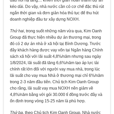
đấu nối hạ tầng… khiến thời gian hoàn thành dự án
kéo dài. Do vậy, nhà nước cần có cơ chế đặc thù rút
ngắn thời gian và đơn giản hóa thủ tục để thu hút
doanh nghiệp đầu tư xây dựng NOXH.
Thứ hai
, trong suốt những năm vừa qua, Kim Oanh
Group đã thực hiện nhiều dự án thương mại, trong
đó có 2 dự án nhà ở xã hội tạị Bình Dương. Trước
đây khách hàng được vay vốn tại Ngân hàng Chính
sách xã hội với lãi suất 4,8%/năm nhưng sau ngày
1/8/2024, lãi suất đã tăng 6,6%/năm tạo áp lực tài
chính rất lớn đối với người vay mua nhà, trong lúc
lãi suất cho vay mua Nhà ở thương mại chỉ 6%/năm
trong 2-3 năm đầu tiên. Chủ tịch Kim Oanh Group
cho rằng, lãi suất vay mua NOXH nên giảm về
4,8%/năm bằng với gói 30.000 tỉ đồng trước đây và
ổn định trong vòng 15-25 năm là phù hợp.
Thứ ba
, theo Chủ tịch Kim Oanh Group, Nhà nước