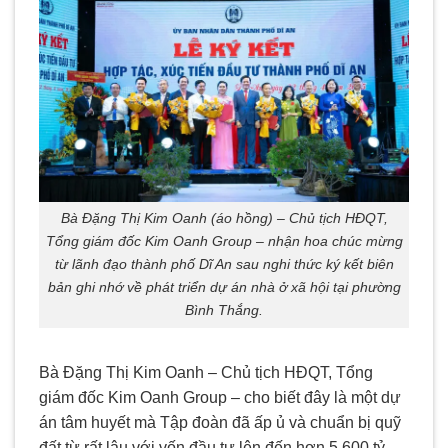
Bà Đặng Thị Kim Oanh (áo hồng) – Chủ tịch HĐQT,
Tổng giám đốc Kim Oanh Group – nhận hoa chúc mừng
từ lãnh đạo thành phố Dĩ An sau nghi thức ký kết biên
bản ghi nhớ về phát triển dự án nhà ở xã hội tại phường
Bình Thắng.
Bà Đặng Thị Kim Oanh – Chủ tịch HĐQT, Tổng
giám đốc Kim Oanh Group – cho biết đây là một dự
án tâm huyết mà Tập đoàn đã ấp ủ và chuẩn bị quỹ
đất từ rất lâu với vốn đầu tư lên đến hơn 5.600 tỷ