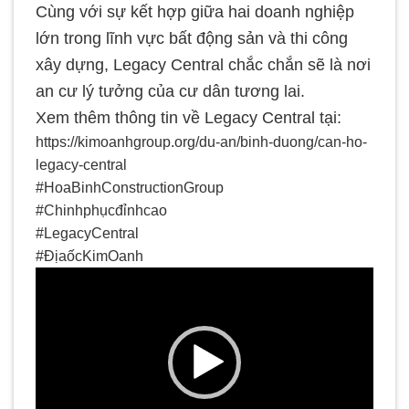
Cùng với sự kết hợp giữa hai doanh nghiệp
lớn trong lĩnh vực bất động sản và thi công
xây dựng, Legacy Central chắc chắn sẽ là nơi
an cư lý tưởng của cư dân tương lai.
Xem thêm thông tin về Legacy Central tại:
https://kimoanhgroup.org/du-an/binh-duong/can-ho-
legacy-central
#HoaBinhConstructionGroup
#Chinhphụcđỉnhcao
#LegacyCentral
#ĐịaốcKimOanh
Trình
chơi
Video