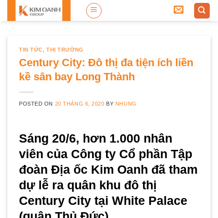
Skip
to
content
TIN TỨC
,
THỊ TRƯỜNG
Century City: Đô thị đa tiện ích liền
kề sân bay Long Thành
POSTED ON
20 THÁNG 6, 2020
BY
NHUNG
Sáng 20/6, hơn 1.000 nhân
viên của Công ty Cổ phần Tập
đoàn Địa ốc Kim Oanh đã tham
dự lễ ra quân khu đô thị
Century City tại White Palace
(quận Thủ Đức).