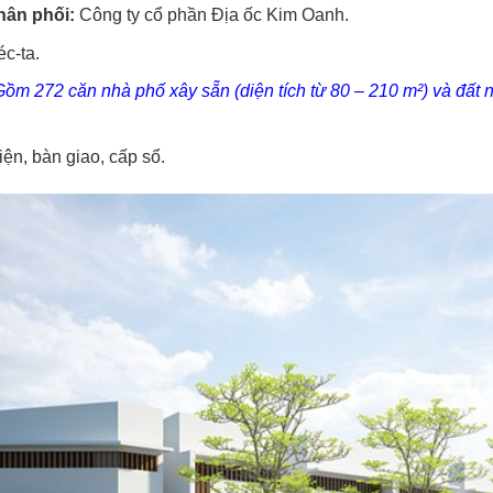
hân phối:
Công ty cổ phần Địa ốc Kim Oanh.
c-ta.
ồm 272 căn nhà phố xây sẵn (diện tích từ 80 – 210 m²) và đất nề
ện, bàn giao, cấp sổ.