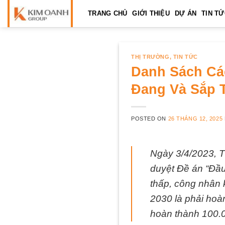
Skip
TRANG CHỦ
GIỚI THIỆU
DỰ ÁN
TIN T
to
content
THỊ TRƯỜNG
,
TIN TỨC
Danh Sách Cá
Đang Và Sắp T
POSTED ON
26 THÁNG 12, 2025
Ngày 3/4/2023, 
duyệt Đề án “Đầu 
thấp, công nhân 
2030 là phải hoà
hoàn thành 100.0