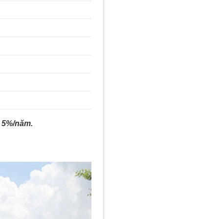
h 5%/năm.