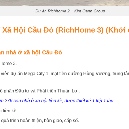
Dự án Richhome 2 _ Kim Oanh Group
 Xã Hội Cầu Đò (RichHome 3) (Khởi
n nhà ở xã hội Cầu Đò
Home 3.
iên dự án Mega City 1, mặt tiền đường Hùng Vương, trung tâm 
 phần Đầu tư và Phát triển Thuận Lợi.
276 căn nhà ở xã hội liền kề, được thiết kế 1 trệt 1 lầu.
 liền kề
quá trình hoàn thiện, bàn giao, cấp sổ.