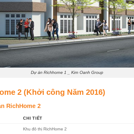
Dự án Richhome 1 _ Kim Oanh Group
Home 2 (Khởi công Năm 2016)
án RichHome 2
CHI TIẾT
Khu đô thị RichHome 2