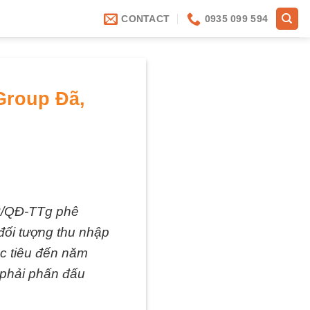
CONTACT
0935 099 594
Group Đã,
38/QĐ-TTg phê
 đối tượng thu nhập
c tiêu đến năm
5 phải phấn đấu