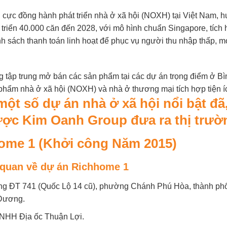
cực đồng hành phát triển nhà ở xã hội (NOXH) tại Việt Nam, h
 triển 40.000 căn đến 2028, với mô hình chuẩn Singapore, tích 
hính sách thanh toán linh hoạt để phục vụ người thu nhập thấp, 
 tập trung mở bán các sản phẩm tại các dự án trọng điểm ở B
phẩm nhà ở xã hội (NOXH) và nhà ở thương mại tích hợp tiện í
một số dự án nhà ở xã hội nổi bật đã
ợc Kim Oanh Group đưa ra thị trườ
home 1 (Khởi công Năm 2015)
 quan về dự án Richhome 1
ng ĐT 741 (Quốc Lộ 14 cũ), phường Chánh Phú Hòa, thành phố 
 Dương.
NHH Địa ốc Thuận Lợi.