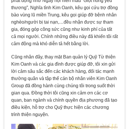
phát động như Ngày hội hiến máu “Giọt hồng yêu
thương”, Nghĩa tình Kim Oanh, kêu gọi cứu trợ đồng
bào vùng lũ miền Trung, kêu gọi giúp đỡ bệnh nhân
nghèo/người bị tai nạn,…đều nhận được sự tham
gia, đóng góp công sức cũng như kinh phí của tất
cả mọi người. Chính những điều này đã khiến tôi rất
cảm động mà khó diễn tả hết bằng lời.
Cũng nhân đây, thay mặt Ban quản lý Quỹ Từ thiện
Kim Oanh và các gia đình được giúp đỡ, tôi xin gửi
lời cảm sâu sắc đến các khách hàng, đối tác mạnh
thường quân và tập thể cán bộ nhân viên Kim Oanh
Group đã đồng hành cùng chúng tôi trong suốt thời
gian qua. Đồng thời tôi cũng xin cảm ơn các cơ
quan, ban ngành và chính quyền địa phương đã tạo
điều kiện, hỗ trợ cho Quỹ thực hiện các chương
trình thiện nguyện.