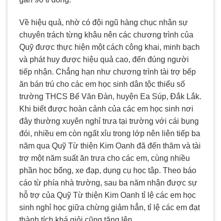
Về hiệu quả, nhờ có đội ngũ hàng chục nhân sự
chuyên trách từng khâu nên các chương trình của
Quỹ được thực hiện một cách công khai, minh bạch
và phát huy được hiệu quả cao, đến đúng người
tiếp nhận. Chẳng hạn như chương trình tài trợ bếp
ăn bán trú cho các em học sinh dân tộc thiểu số
trường THCS Bế Văn Đàn, huyện Ea Súp, Đắk Lắk.
Khi biết được hoàn cảnh của các em học sinh nơi
đây thường xuyên nghỉ trưa tại trường với cái bụng
đói, nhiều em còn ngất xỉu trong lớp nên liên tiếp ba
năm qua Quỹ Từ thiện Kim Oanh đã đến thăm và tài
trợ một năm suất ăn trưa cho các em, cùng nhiều
phần học bổng, xe đạp, dụng cụ học tập. Theo báo
cáo từ phía nhà trường, sau ba năm nhận được sự
hỗ trợ của Quỹ Từ thiện Kim Oanh tỉ lệ các em học
sinh nghỉ học giữa chừng giảm hẳn, tỉ lệ các em đạt
thành tích khá giỏi cũng tăng lên.