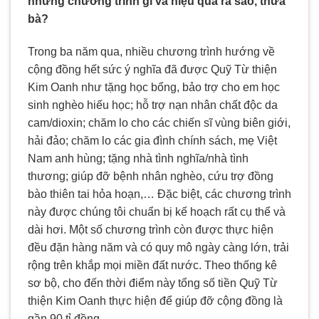
những chương trình gì và hiệu quả ra sao, thưa
bà?
Trong ba năm qua, nhiều chương trình hướng về
cộng đồng hết sức ý nghĩa đã được Quỹ Từ thiện
Kim Oanh như tặng học bổng, bảo trợ cho em học
sinh nghèo hiếu học; hỗ trợ nạn nhân chất độc da
cam/dioxin; chăm lo cho các chiến sĩ vùng biên giới,
hải đảo; chăm lo các gia đình chính sách, mẹ Việt
Nam anh hùng; tặng nhà tình nghĩa/nhà tình
thương; giúp đỡ bệnh nhân nghèo, cứu trợ đồng
bào thiên tai hỏa hoạn,… Đặc biệt, các chương trình
này được chúng tôi chuẩn bị kế hoạch rất cụ thể và
dài hơi. Một số chương trình còn được thực hiện
đều đặn hàng năm và có quy mô ngày càng lớn, trải
rộng trên khắp mọi miền đất nước. Theo thống kê
sơ bộ, cho đến thời điểm này tổng số tiền Quỹ Từ
thiện Kim Oanh thực hiện để giúp đỡ cộng đồng là
gần 90 tỉ đồng.