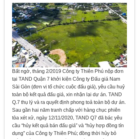
Bất ngờ, tháng 2/2019 Công ty Thiên Phú nộp đơn
tại TAND Quận 7 khởi kiện Công ty Đấu giá Nam
Sài Gòn (đơn vị tổ chức cuộc đấu giá), yêu cầu huỷ
toàn bộ kết quả đấu giá, xin nhận lại dự án. TAND
Q.7 thụ lý và ra quyết định phong toả toàn bộ dự án.
Sau gần hai năm tranh chấp với hàng chục phiên
tòa xét xử, ngày 12/11/2020, TAND Q7 đã bác yêu
cầu “hủy kết quả bán đấu giá” và “hủy hợp đồng tín
dụng” của Công ty Thiên Phú; đồng thời hủy bỏ