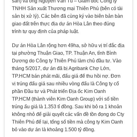
sản) và ông Nguyễn Văn Tú – Giám đốc Công ty
TNHH Sản xuất Thương mại Thiên Phú (bên có tài
sản bị xử lý). Các bên đã cùng ký vào biên bản bàn
giao đất trên thực địa dự án Hòa Lân theo đúng
trình tự quy định của pháp luật.
Dự án Hòa Lân rộng hơn 49ha, sở hữu vị trí đắc địa
tại phường Thuận Giao, TP. Thuận An, tỉnh Bình
Dương do Công ty Thiên Phú làm chủ đầu tư. Vào
tháng 5/2017, dự án đã bị Agribank Chợ Lớn,
TP.HCM bán phát mãi, đấu giá để thu hồi nợ. Đơn
vị trúng đấu giá sau nhiều vòng đấu là Công ty cổ
phần Đầu tư và Phát triển Địa ốc Kim Oanh
TP.HCM (thành viên Kim Oanh Group) với số tiền
trúng ấu giá là 1.353 tỉ đồng. Sau khi bỏ ra 1 khoản
không nhỏ để giải quyết các vấn đề tồn đọng do Cty
Thiên Phú để lại, tổng số tiền mà công ty Kim Oanh
bỏ vào dự án là khoảng 1.500 tỷ đồng.