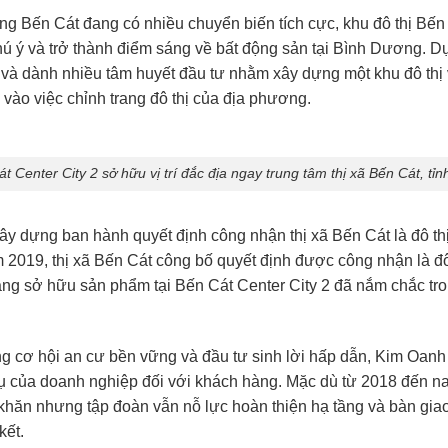
ường Bến Cát đang có nhiều chuyển biến tích cực, khu đô thị Bến
hú ý và trở thành điểm sáng về bất động sản tại Bình Dương.
 và dành nhiều tâm huyết đầu tư nhằm xây dựng một khu đô thị 
 vào việc chỉnh trang đô thị của địa phương.
t Center City 2 sở hữu vị trí đắc địa ngay trung tâm thị xã Bến Cát, tỉ
dựng ban hành quyết định công nhận thị xã Bến Cát là đô thị lo
019, thị xã Bến Cát công bố quyết định được công nhận là đô th
hàng sở hữu sản phẩm tại Bến Cát Center City 2 đã nắm chắc tr
 cơ hội an cư bền vững và đầu tư sinh lời hấp dẫn, Kim Oanh 
vụ của doanh nghiệp đối với khách hàng. Mặc dù từ 2018 đến n
ó khăn nhưng tập đoàn vẫn nỗ lực hoàn thiện hạ tầng và bàn gi
kết.