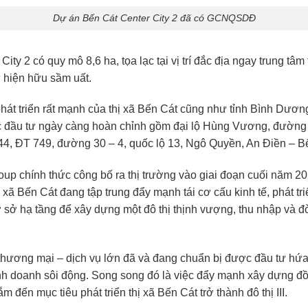
Dự án Bến Cát Center City 2 đã có GCNQSDĐ
City 2 có quy mô 8,6 ha, tọa lạc tại vị trí đắc địa ngay trung tâ
 hiện hữu sầm uất.
phát triển rất mạnh của thị xã Bến Cát cũng như tỉnh Bình Dươn
ợc đầu tư ngày càng hoàn chỉnh gồm đại lộ Hùng Vương, đườn
4, ĐT 749, đường 30 – 4, quốc lộ 13, Ngô Quyền, An Điền – 
p chính thức công bố ra thị trường vào giai đoạn cuối năm 2
 xã Bến Cát đang tập trung đẩy mạnh tái cơ cấu kinh tế, phát t
 sở hạ tầng để xây dựng một đô thị thịnh vượng, thu nhập và 
thương mại – dịch vụ lớn đã và đang chuẩn bị được đầu tư hứa
inh doanh sôi động. Song song đó là việc đẩy mạnh xây dựng đồn
m đến mục tiêu phát triển thị xã Bến Cát trở thành đô thị III.