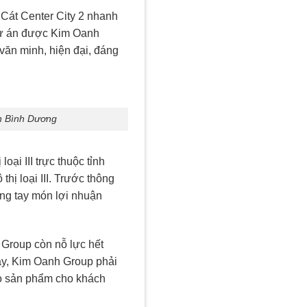
 Cát Center City 2 nhanh
 Dự án được Kim Oanh
văn minh, hiện đại, đáng
nh Bình Dương
ại III trực thuộc tỉnh
ị loại III. Trước thông
ong tay món lợi nhuận
Group còn nỗ lực hết
ay, Kim Oanh Group phải
ao sản phẩm cho khách