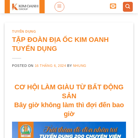
Skip
to
content
TUYỂN DỤNG
TẬP ĐOÀN ĐỊA ỐC KIM OANH
TUYỂN DỤNG
POSTED ON
16 THÁNG 6, 2024
BY
NHUNG
CƠ HỘI LÀM GIÀU TỪ BẤT ĐỘNG
SẢN
Bây giờ không làm thì đợi đến bao
giờ